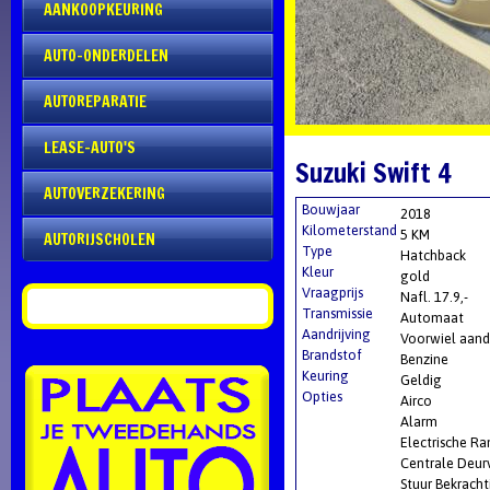
AANKOOPKEURING
AUTO-ONDERDELEN
AUTOREPARATIE
LEASE-AUTO'S
Suzuki Swift 4
AUTOVERZEKERING
Bouwjaar
2018
Kilometerstand
5 KM
AUTORIJSCHOLEN
Type
Hatchback
Kleur
gold
Vraagprijs
Nafl. 17.9,-
Transmissie
Automaat
Aandrijving
Voorwiel aandr
Brandstof
Benzine
Keuring
Geldig
Opties
Airco
Alarm
Electrische R
Centrale Deur
Stuur Bekracht