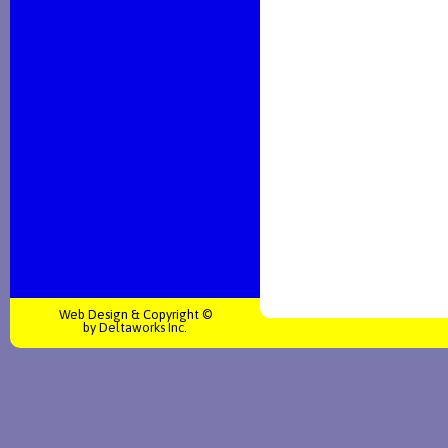
Web Design & Copyright ©
by
Deltaworks Inc.