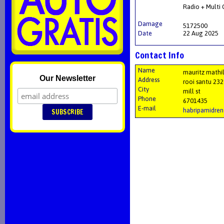
Radio + Multi
Damage
5172500
Date
22 Aug 2025
Contact Info
Name
mauritz mathi
Our Newsletter
Address
rooi santu 23
City
mill st
Phone
6701435
E-mail
habripamidre