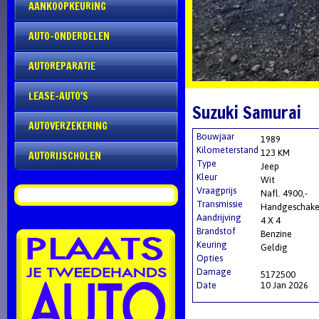
AANKOOPKEURING
AUTO-ONDERDELEN
AUTOREPARATIE
LEASE-AUTO'S
Suzuki Samurai
AUTOVERZEKERING
Bouwjaar
1989
Kilometerstand
123 KM
AUTORIJSCHOLEN
Type
Jeep
Kleur
Wit
Vraagprijs
Nafl. 4900,-
Transmissie
Handgeschake
Aandrijving
4 X 4
Brandstof
Benzine
Keuring
Geldig
Opties
Damage
5172500
Date
10 Jan 2026