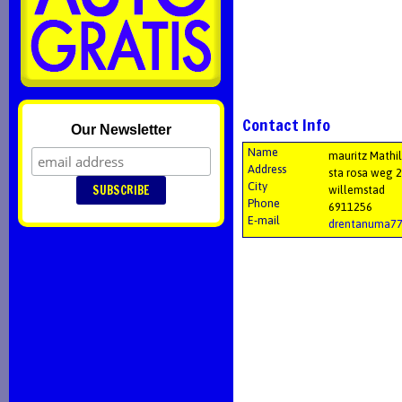
Contact Info
Our Newsletter
Name
mauritz Mathi
Address
sta rosa weg 
City
willemstad
Phone
6911256
E-mail
drentanuma7