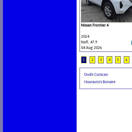
Nissan Frontier 4
2024
Nafl. 47.9
04 Aug 2026
1
2
3
4
5
6
Dushi Curacao
Huurauto's Bonaire