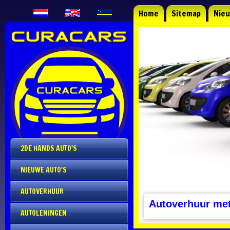
Home
Sitemap
Nie
2DE HANDS AUTO'S
NIEUWE AUTO'S
AUTOVERHUUR
Autoverhuur me
AUTOLENINGEN