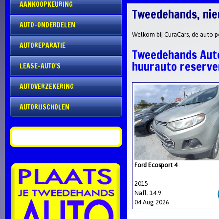
AANKOOPKEURING
Tweedehands, nie
AUTO-ONDERDELEN
Welkom bij CuraCars, de auto p
AUTOREPARATIE
Tweedehands Aut
huurauto reserve
LEASE-AUTO'S
AUTOVERZEKERING
AUTORIJSCHOLEN
Ford Ecosport 4
2015
Nafl. 14.9
04 Aug 2026